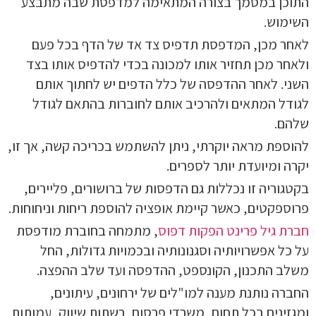
התוכן במסמך בצורה המתאימה למדפסת שבה מתבצע
השימוש.
לאחר מכן, המדפסת תדפיס צד אד של הדף בכל פעם
ולאחר מכן תחזיר אותו למכונה בכדי להדפיס אותו בצד
השני. לאחר ההדפסה של כלל הדפים יש לחתוך אותם
לגודל המתאים ולהרכיב אותם לחוברות בהתאם לגודל
שלהם.
להוספת מראה יוקרתי, ניתן להשתמש בכריכה קשה, אך זו,
יקרה ומיועדת יותר לספרים.
בקטגוריה זו נכללות גם הדפסות של ברושורים, פליירים,
פרוספקטים, כאשר קיימת אופציה להוספת ריחות וניחוחות.
חברת גיל פרינט הפקות דפוס
, מתמחה בחוברת מודפסת
על כל אפשרויותיה וסגנונותיה ובכמויות גדולות, החל
משלב התכנון, הקונספט, ההדפסה ועד שלב ההפצה.
החברה נותנת מענה למו"לים של ירחונים, עיתונים,
ומגזינים בכל תחום, משרדי פרסום, רשתות שיווק, עמותות,