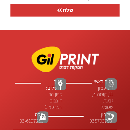
שלח
סניף ראשי:
סניף
גוש עציון
ירושלים:
11, קומה 4,
קניון הר
גבעת
חוצבים
שמואל
המרפא 1
טלפון:
פקס:
03-6197253
035793793