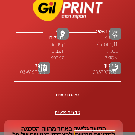
סניף ראשי:
סניף
גוש עציון
ירושלים:
11, קומה 4,
קניון הר
גבעת
חוצבים
שמואל
המרפא 1
טלפון:
פקס:
03-6197253
035793793
הצהרת נגישות
מדיניות פרטיות
המשך גלישה באתר מהווה הסכמה
למדיניות פרטיות
ו
להצהרת הנגישות
של גיל