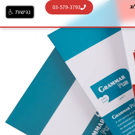
וג
03-579-3793
נגישות