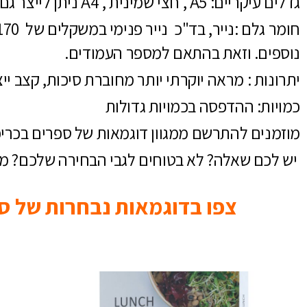
גדלים עיקריים: A5 , חצי שמינית , A4 ניתן לייצר גם בגדלים קטנים או גדולים יותר.
נוספים. וזאת בהתאם למספר העמודים.
יתרונות : מראה יוקרתי יותר מחוברת סיכות, קצב ייצור מהיר כ 2,000 יח בשעה, כריכת 
כמויות: ההדפסה בכמויות גדולות
מוזמנים להתרשם ממגוון דוגמאות של ספרים בכריכ
יש לכם שאלה? לא בטוחים לגבי הבחירה שלכם? מוז
צפו בדוגמאות נבחרות של ספ