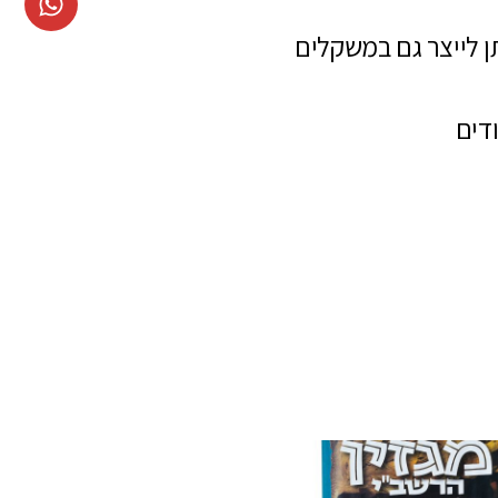
במשקלים של 80-170 גרם , ועטיפה במשקלים של 250 – 300 גרם, ניתן לייצר גם במשקלים