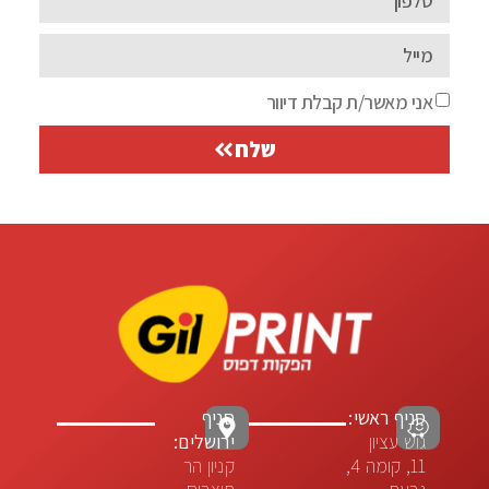
אני מאשר/ת קבלת דיוור
שלח
סניף ראשי:
סניף
גוש עציון
ירושלים:
11, קומה 4,
קניון הר