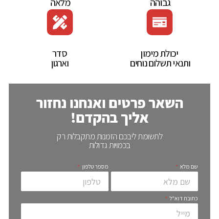
‬גבוהה‭ ‬
‬מלאה‭ ‬
יכולת‭ ‬מימון‭
סדר‭
‬ותנאי‭ ‬תשלום‭ ‬נוחים‭ ‬
‬וארגון
השאר פרטים ואנחנו נחזור
אליך בהקדם!
לתשומת ליבכם הזמנות מתקבלות רק
בכמויות גדולות
שם מלא
מספר טלפון
כתובת דוא"ל