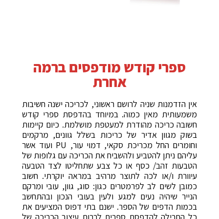
ספרי קודש מודפסים ברמה
אחרת
אין הזדמנות שניה לרושם ראשוני, לכריכה ישנה חשיבות
משמעותית מאין כמוה. במיוחד בהדפסת ספרי קודש
חשובה כריכה מהודרת למעטפת מושלמת. כיום קיימות
בשוק מגוון אדיר של כריכות בשלל גוונים, מרקמים
וחומרים החל מכריכת סקאי, דמוי עור, PU ועוד אשר
עליהם ניתן להטביע ולהשביח את הכריכה עם גלופות של
הטבעות זהב/ כסף או כל צבע שתחליטו לצד הטבעה
עיוורת ו/או לכה לתוצר מרהיב במראה יוקרתי. חשוב
כמובן לשים לב לפרמטרים כגון: סוג, גוון, עובי ומרקם
הנייר שיהיה נעים למגע ולעין בעובי הנכון ובהתחשב
בכמות הדפים של הספר. ישנם בתי דפוס המציעים את
כל החבילה להדפסת ספרים לרבות עיצוב הכריכה של