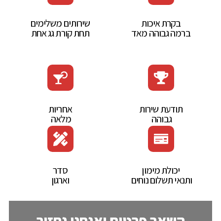
בקרת איכות
שירותים משלימים
ברמה גבוהה מאד
תחת קורת גג אחת
תודעת‭ ‬שירות‭
אחריות‭
‬גבוהה‭ ‬
‬מלאה‭ ‬
יכולת‭ ‬מימון‭
סדר‭
‬ותנאי‭ ‬תשלום‭ ‬נוחים‭ ‬
‬וארגון
השאר פרטים ואנחנו נחזור