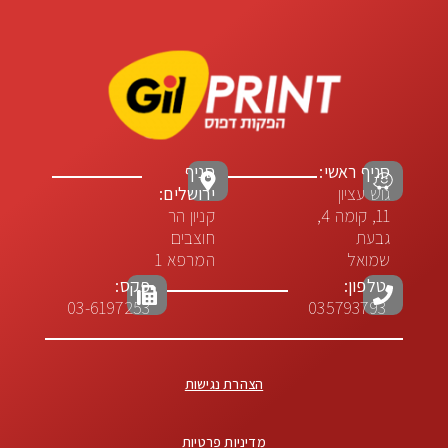
סניף ראשי:
סניף
גוש עציון
ירושלים:
11, קומה 4,
קניון הר
גבעת
חוצבים
שמואל
המרפא 1
טלפון:
פקס:
03-6197253
035793793
הצהרת נגישות
מדיניות פרטיות