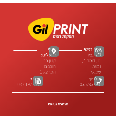
סניף ראשי:
סניף
גוש עציון
ירושלים:
11, קומה 4,
קניון הר
גבעת
חוצבים
שמואל
המרפא 1
טלפון:
פקס:
03-6197253
035793793
הצהרת נגישות