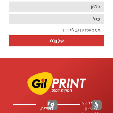
אני מאשר/ת קבלת דיוור
שלח
סניף ראשי:
סניף
גוש עציון
ירושלים: